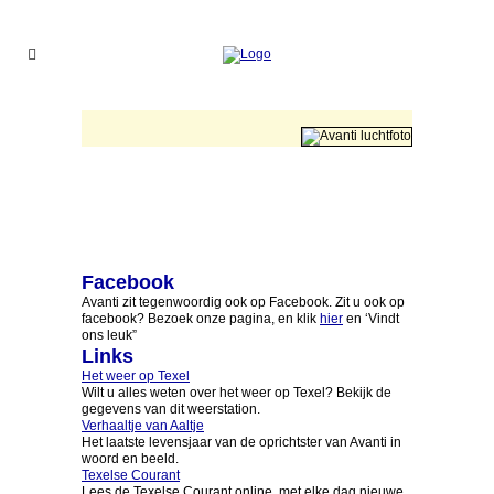
Facebook
Avanti zit tegenwoordig ook op Facebook. Zit u ook op
facebook? Bezoek onze pagina, en klik
hier
en ‘Vindt
ons leuk”
Links
Het weer op Texel
Wilt u alles weten over het weer op Texel? Bekijk de
gegevens van dit weerstation.
Verhaaltje van Aaltje
Het laatste levensjaar van de oprichtster van Avanti in
woord en beeld.
Texelse Courant
Lees de Texelse Courant online, met elke dag nieuwe