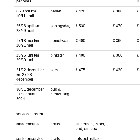
periodes
B
6/7 april t/m
pasen
€ 420
€ 380
€
10/11 april
25/26 april t/m
koningsdag
€ 530
€ 470
€
28/29 april
17/18 mei t/m
hemelvaart
€ 400
€ 360
€
20/21 mei
25/26 juni t/m
pinkster
€ 400
€ 360
€
29/30 juni
21/22 december
kerst
€ 475
€ 430
€
t/m 27/28
december
30/31 december
oud &
- 7/8 januari
nieuw lang
2024
servicediensten
kindermeubilair
gratis
kinderbed, -stoel, -
bad, en -box
seniorenservice
gratis
rolstoel, rollator,