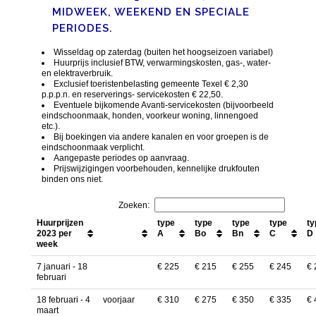
MIDWEEK, WEEKEND EN SPECIALE
PERIODES.
Wisseldag op zaterdag (buiten het hoogseizoen variabel)
Huurprijs inclusief BTW, verwarmingskosten, gas-, water-
en elektraverbruik.
Exclusief toeristenbelasting gemeente Texel € 2,30
p.p.p.n. en reserverings- servicekosten € 22,50.
Eventuele bijkomende Avanti-servicekosten (bijvoorbeeld
eindschoonmaak, honden, voorkeur woning, linnengoed
etc.).
Bij boekingen via andere kanalen en voor groepen is de
eindschoonmaak verplicht.
Aangepaste periodes op aanvraag.
Prijswijzigingen voorbehouden, kennelijke drukfouten
binden ons niet.
Zoeken:
Huurprijzen
type
type
type
type
ty
2023 per
A
Bo
Bn
C
D
week
7 januari - 18
€ 225
€ 215
€ 255
€ 245
€ 
februari
18 februari - 4
voorjaar
€ 310
€ 275
€ 350
€ 335
€ 
maart