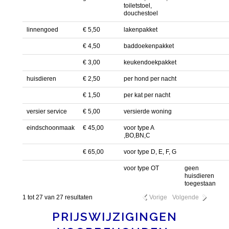
toiletstoel,
douchestoel
linnengoed
€ 5,50
lakenpakket
€ 4,50
baddoekenpakket
€ 3,00
keukendoekpakket
huisdieren
€ 2,50
per hond per nacht
€ 1,50
per kat per nacht
versier service
€ 5,00
versierde woning
eindschoonmaak
€ 45,00
voor type A
,BO,BN,C
€ 65,00
voor type D, E, F, G
voor type OT
geen
huisdieren
toegestaan
1 tot 27 van 27 resultaten
Vorige
Volgende
PRIJSWIJZIGINGEN