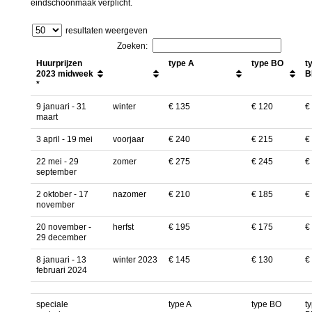
eindschoonmaak verplicht.
resultaten weergeven
Zoeken:
Huurprijzen
type A
type BO
t
2023 midweek
B
*
9 januari - 31
winter
€ 135
€ 120
€
maart
3 april - 19 mei
voorjaar
€ 240
€ 215
€
22 mei - 29
zomer
€ 275
€ 245
€
september
2 oktober - 17
nazomer
€ 210
€ 185
€
november
20 november -
herfst
€ 195
€ 175
€
29 december
8 januari - 13
winter 2023
€ 145
€ 130
€
februari 2024
speciale
type A
type BO
t