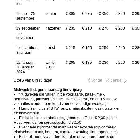
mei
19 mei - 25
zomer
€ 305
€ 275
€ 350
€ 340
€ 39
september
29 september
nazomer
€ 235
€ 210
€ 270
€ 260
€ 30
- 27
november
1 december -
herfst
€ 215
€ 195
€ 250
€ 240
€ 28
8 januari
12 januari -
winter
€ 205
€ 185
€ 230
€ 220
€ 26
10 februari
2022
2024
1 tot 6 van 6 resultaten
Vorige
Volgende
Midweek 5 dagen maandag t/m vrijdag
*Midweken die vallen in de voorjaars-, paas-, mei-,
hemelvaart-, pinkster-, zomer-, herfst-, kerst-, en oud & nieuw
vakanties worden berekend voor de volledige weekprijs.
Huurprijs inclusief BTW, verwarmingskosten, gas-, water- en
elektraverbruik.
Exclusief toeristenbelasting gemeente Texel € 2,30 p.p.p.n.
Reserverings- en servicekosten € 22,50
Eventuele bijkomende Avanti-servicekosten (bijvoorbeeld
eindschoonmaak, honden, voorkeur woning, linnengoed etc.).
Bij boekingen via andere kanalen en voor groepen is de