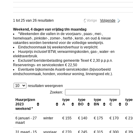
1 tot 25 van 26 resultaten
Vorige
Volgende
Weekend, 4 dagen van vrijdag t/m maandag
*Weekenden die vallen in de voorjaars-, paas-, mei-,
hemelvaart-, pinkster-, zomer-, herfst-, kerst-, en oud & nieuw
vakanties worden berekend voor de volledige weekprijs.
Eindschoonmaak bij weekendverhuur is verplicht.
Huurprijs inclusief BTW, verwarmingskosten, gas-, water- en
elektraverbruik.
Exclusief toeristenbelasting gemeente Texel € 2,30 p.p.p.n.
Reserverings- en servicekosten € 22,50
Eventuele bijkomende Avanti-servicekosten (bijvoorbeeld
eindschoonmaak, honden, voorkeur woning, linnengoed etc.).
resultaten weergeven
Zoeken:
Huurprijzen
type
type
type
type
type
2023
A
BO
BN
C
D
weekend *
6 januari - 27
winter
€ 155
€ 140
€ 175
€ 170
€ 21
maart
31 maart - 15
voorjaar
€ 270
€ 245
€ 315
€ 300
€ 35