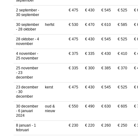
september
2 september -
€ 475
€ 430
€ 545
€ 525
€ 
30 september
30 september
herfst
€ 530
€ 470
€ 610
€ 585
€ 
- 28 oktober
28 oktober - 4
€ 475
€ 430
€ 545
€ 525
€ 
november
4 november -
€ 375
€ 335
€ 430
€ 410
€ 
25 november
25 november
€ 335
€ 300
€ 385
€ 370
€ 
- 23
december
23 december
kerst
€ 475
€ 430
€ 545
€ 525
€ 
- 30
december
30 december
oud &
€ 550
€ 490
€ 630
€ 605
€ 
- 6 januari
nieuw
2024
8 januari - 1
€ 230
€ 220
€ 260
€ 250
€ 
februari