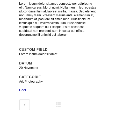
Lorem ipsum dolor sit amet, consectetuer adipiscing
elit. Nam cursus. Morbi ut mi. Nullam enim leo, egestas
id, condimentum at, laoreet mattis, massa. Sed eleifend
nonummy diam. Praesent mauris ante, elementum et,
bibendum at, posuere sit amet, nibh. Duis tincidunt
lectus quis dui viverra vestibulum. Suspendisse
vulputate aliquam dui.Excepteur sint occaecat
cupidatat non proident, sunt in culpa qui officia
deserunt mollit anim id est laborum
CUSTOM FIELD
Lorem ipsum dolor sit amet
DATUM
20 November
CATEGORIE
Art, Photography
Deel