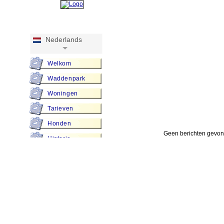
Nederlands
Welkom
Waddenpark
Woningen
Tarieven
Honden
Geen berichten gevo
Historie
Foto Album
Kinderen
Groepen
Activiteiten
Natuur